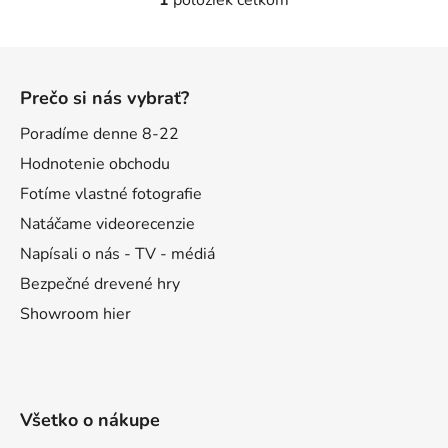
1
položiek celkom
O
v
l
Z
á
á
d
Prečo si nás vybrať?
p
a
ä
Poradíme denne 8-22
c
t
i
Hodnotenie obchodu
e
i
Fotíme vlastné fotografie
p
e
Natáčame videorecenzie
r
v
Napísali o nás - TV - médiá
k
Bezpečné drevené hry
y
Showroom hier
v
ý
p
i
s
Všetko o nákupe
u