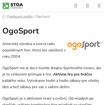
Prejsť
Hľadať
NÁKUP
na
KOŠÍK
obsah
Domov
/
Predávané značky
/
OgoSport
OgoSport
Americký výrobca a tvorca radu
populárnych hier, ktorý bol založený v
roku 2004.
OgoSport nie je iba o tvorbe dizajnu športového tovaru, ale
je to celkovom prístupe k hre.
Aktívne hry pre hráčov
každého veku. Vytváranie hodín a hodín zábavy pre všetky
deti a tiež zábavy pre vás s vašimi deťmi.
OgoSport je o aktívnom hraní a cvičení. Od mladých po
starších, vrátane kombinácie hier mladých so staršími.