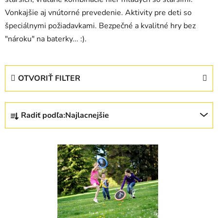
Vonkajšie aj vnútorné prevedenie. Aktivity pre deti so
špeciálnymi požiadavkami. Bezpečné a kvalitné hry bez
"nároku" na baterky... :).
OTVORIŤ FILTER
R
Radiť podľa:
Najlacnejšie
a
d
V
e
ý
n
p
i
i
e
s
p
p
r