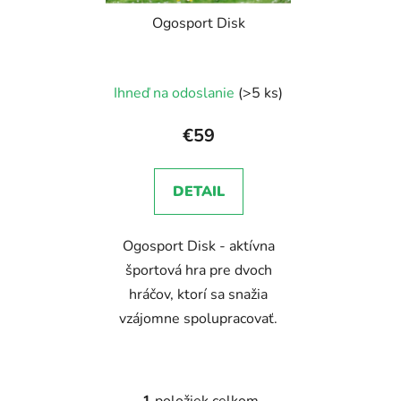
r
o
Ogosport Disk
o
d
d
u
u
k
Ihneď na odoslanie
(>5 ks)
k
t
t
o
€59
o
v
v
DETAIL
Ogosport Disk - aktívna
športová hra pre dvoch
hráčov, ktorí sa snažia
vzájomne spolupracovať.