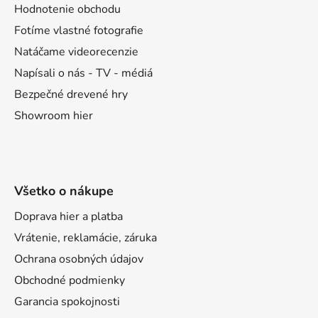
t
i
Hodnotenie obchodu
e
i
Fotíme vlastné fotografie
p
e
Natáčame videorecenzie
r
v
Napísali o nás - TV - médiá
k
Bezpečné drevené hry
y
Showroom hier
v
ý
p
i
s
Všetko o nákupe
u
Doprava hier a platba
Vrátenie, reklamácie, záruka
Ochrana osobných údajov
Obchodné podmienky
Garancia spokojnosti