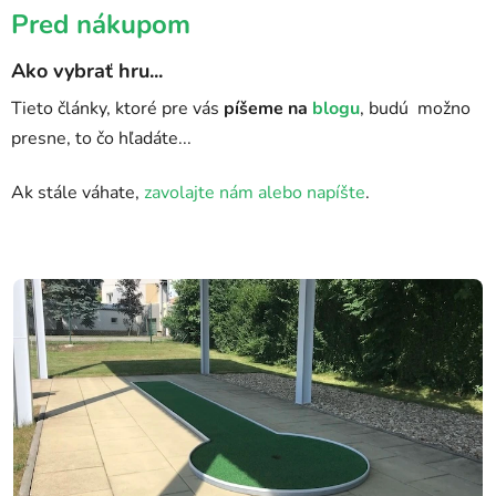
Pred nákupom
v
Ako vybrať hru...
Tieto články, ktoré pre vás
píšeme na
blogu
, budú možno
presne, to čo hľadáte...
Ak stále váhate,
zavolajte nám alebo napíšte
.