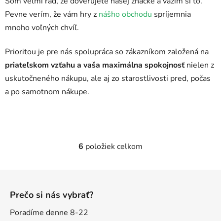
Som veľmi rád, že dôverujete našej značke a vážim si to.
Pevne verím, že vám hry z
nášho obchodu
spríjemnia
mnoho voľných chvíľ.
Prioritou je pre nás spolupráca so zákazníkom založená na
priateľskom vzťahu a vaša maximálna spokojnosť
nielen z
uskutočneného nákupu, ale aj zo starostlivosti pred, počas
a po samotnom nákupe.
6
položiek celkom
O
v
l
Z
á
á
d
Prečo si nás vybrať?
p
a
ä
Poradíme denne 8-22
c