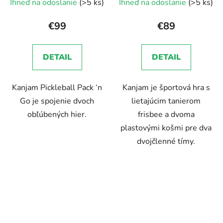
Ihneď na odoslanie
(>5 ks)
Ihneď na odoslanie
(>5 ks)
€99
€89
DETAIL
DETAIL
Kanjam Pickleball Pack ‘n
Kanjam je športová hra s
Go je spojenie dvoch
lietajúcim tanierom
obľúbených hier.
frisbee a dvoma
plastovými košmi pre dva
dvojčlenné tímy.