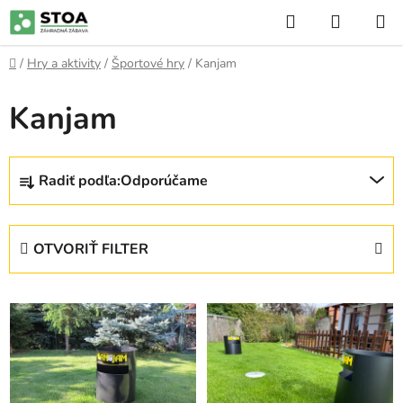
Prejsť
Hľadať
NÁKUP
na
KOŠÍK
obsah
Domov
/
Hry a aktivity
/
Športové hry
/
Kanjam
Kanjam
R
Radiť podľa:
Odporúčame
a
d
e
OTVORIŤ FILTER
n
i
V
e
ý
p
p
r
i
o
s
d