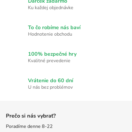
Darček zadarmo
á
d
Ku každej objednávke
a
c
i
To čo robíme nás baví
e
Hodnotenie obchodu
p
r
v
100% bezpečné hry
k
Kvalitné prevedenie
y
v
ý
Vrátenie do 60 dní
p
U nás bez problémov
i
s
Z
u
á
Prečo si nás vybrať?
p
ä
Poradíme denne 8-22