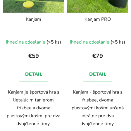
p
u
r
k
Kanjam
Kanjam PRO
o
t
d
o
u
v
Ihneď na odoslanie
(>5 ks)
Ihneď na odoslanie
(>5 ks)
k
t
€59
€79
o
v
DETAIL
DETAIL
Kanjam je športová hra s
Kanjam - športová hra s
lietajúcim tanierom
frisbee, dvoma
frisbee a dvoma
plastovými košmi určená
plastovými košmi pre dva
ideálne pre dva
dvojčlenné tímy.
dvojčlenné tímy.