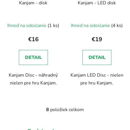
Kanjam - disk
Kanjam - LED disk
Ihneď na odoslanie
(1 ks)
Ihneď na odoslanie
(4 ks)
€16
€19
DETAIL
DETAIL
Kanjam Disc - náhradný
Kanjam LED Disc - nielen
nielen pre hru Kanjam.
pre hru Kanjam.
8
položiek celkom
O
v
l