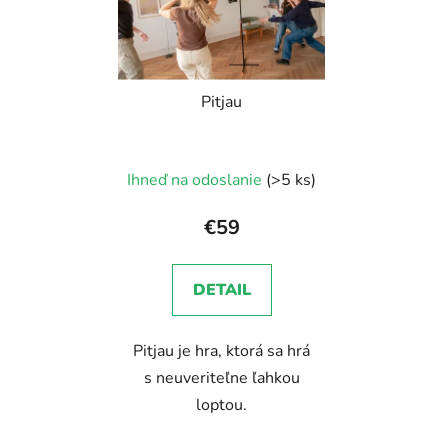
i
e
s
p
p
r
r
o
Pitjau
o
d
d
u
u
k
Ihneď na odoslanie
(>5 ks)
k
t
t
o
€59
o
v
v
DETAIL
Pitjau je hra, ktorá sa hrá
s neuveriteľne ľahkou
loptou.