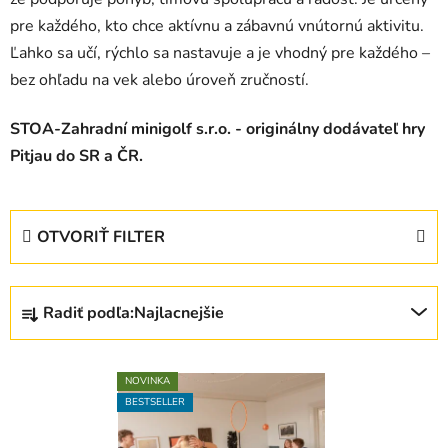
pre každého, kto chce aktívnu a zábavnú vnútornú aktivitu.
Ľahko sa učí, rýchlo sa nastavuje a je vhodný pre každého –
bez ohľadu na vek alebo úroveň zručností.
STOA-Zahradní minigolf s.r.o. - originálny dodávateľ hry
Pitjau do SR a ČR.
OTVORIŤ FILTER
R
Radiť podľa:
Najlacnejšie
a
d
V
e
NOVINKA
ý
n
BESTSELLER
p
i