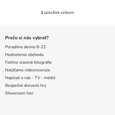
1
položiek celkom
O
v
l
Z
á
á
d
Prečo si nás vybrať?
p
a
ä
Poradíme denne 8-22
c
t
i
Hodnotenie obchodu
e
i
Fotíme vlastné fotografie
p
e
Natáčame videorecenzie
r
v
Napísali o nás - TV - médiá
k
Bezpečné drevené hry
y
Showroom hier
v
ý
p
i