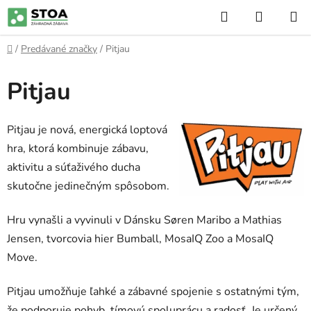
Prejsť
Hľadať
NÁKUP
na
KOŠÍK
obsah
Domov
/
Predávané značky
/
Pitjau
Pitjau
Pitjau je nová, energická loptová
hra, ktorá kombinuje zábavu,
aktivitu a súťaživého ducha
skutočne jedinečným spôsobom.
Hru vynašli a vyvinuli v Dánsku Søren Maribo a Mathias
Jensen, tvorcovia hier Bumball, MosaIQ Zoo a MosaIQ
Move.
Pitjau umožňuje ľahké a zábavné spojenie s ostatnými tým,
že podporuje pohyb, tímovú spoluprácu a radosť. Je určený