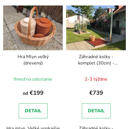
Hra Mlyn veľký
Záhradné kolky -
(drevený)
komplet (30cm) -
pozink
Ihneď na odoslanie
2-3 týždne
€199
€739
od
DETAIL
DETAIL
Hra mlyn. Veľké vonkajšie
Záhradné kolky -