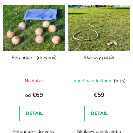
Petanque - (drevený)
Skákavý panák
Na dotaz
Ihneď na odoslanie
(5 ks)
€69
€59
od
DETAIL
DETAIL
Petanque - drevený.
Skákavý panák alebo