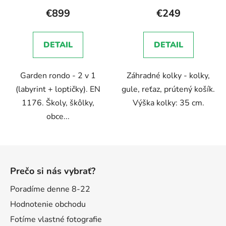
produktu
€899
€249
je
5,0
DETAIL
DETAIL
z
5
Garden rondo - 2 v 1
Záhradné kolky - kolky,
hviezdičiek.
(labyrint + loptičky). EN
gule, reťaz, prútený košík.
1176. Školy, škôlky,
Výška kolky: 35 cm.
obce...
Z
á
Prečo si nás vybrať?
p
ä
Poradíme denne 8-22
t
Hodnotenie obchodu
i
Fotíme vlastné fotografie