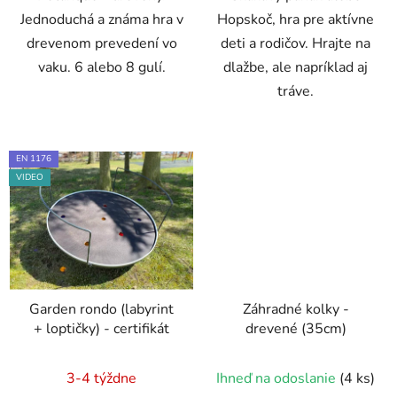
Jednoduchá a známa hra v
Hopskoč, hra pre aktívne
drevenom prevedení vo
deti a rodičov. Hrajte na
vaku. 6 alebo 8 gulí.
dlažbe, ale napríklad aj
tráve.
EN 1176
VIDEO
Garden rondo (labyrint
Záhradné kolky -
+ loptičky) - certifikát
drevené (35cm)
Priemerné
3-4 týždne
Ihneď na odoslanie
(4 ks)
hodnotenie