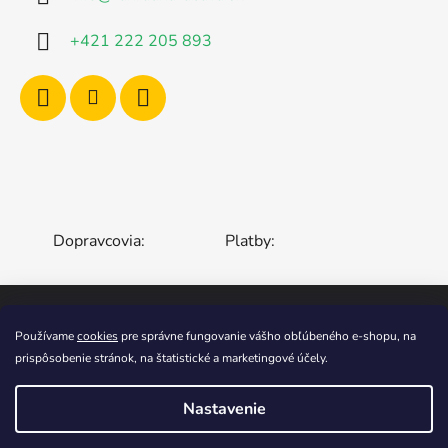
+421 222 205 893
Dopravcovia:
Platby:
Používame
cookies
pre správne fungovanie vášho obľúbeného e-shopu, na
ČESKÁ REPUBLIKA
SLOVENSKO
prispôsobenie stránok, na štatistické a marketingové účely.
MAĎARSKO
RUMUNSKO
POĽSKO
EURÓPSKA ÚNIA
Nastavenie