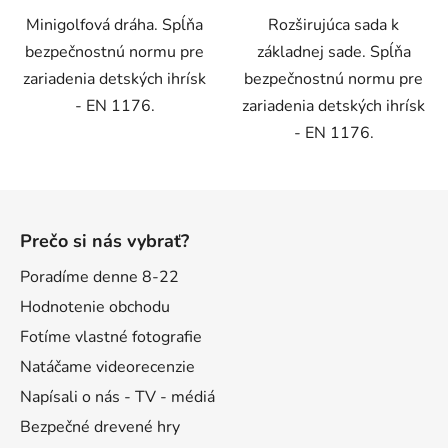
Minigolfová dráha. Spĺňa
Rozširujúca sada k
bezpečnostnú normu pre
základnej sade. Spĺňa
zariadenia detských ihrísk
bezpečnostnú normu pre
- EN 1176.
zariadenia detských ihrísk
- EN 1176.
Z
á
Prečo si nás vybrať?
p
ä
Poradíme denne 8-22
t
Hodnotenie obchodu
i
Fotíme vlastné fotografie
e
Natáčame videorecenzie
Napísali o nás - TV - médiá
Bezpečné drevené hry