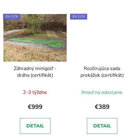
EN 1176
EN 1176
Záhradný minigolf -
Rozširujúca sada
dráha (certifikát)
prekážok (certifikát)
2-3 týždne
Ihneď na odoslanie
€999
€389
DETAIL
DETAIL