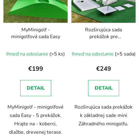
MyMinigolf -
Rozširujúca sada
minigolfová sada Easy
prekážok pre
miniZahradní minigolf
Ihneď na odoslanie
(>5 ks)
Ihneď na odoslanie
(>5 sada)
€199
€249
DETAIL
DETAIL
MyMinigolf - minigolfové
Rozširujúca sada prekážok
sada Easy - 5 prekážok.
k základnej sade mini
Hrajte na - koberci,
Záhradného minigolfu.
dlažbe, drevenej terase.