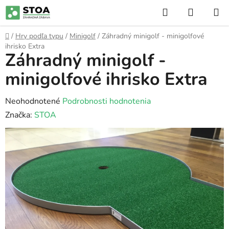
Prejsť
Hľadať
NÁKUP
na
KOŠÍK
obsah
Domov
/
Hry podľa typu
/
Minigolf
/
Záhradný minigolf - minigolfové
ihrisko Extra
Záhradný minigolf -
minigolfové ihrisko Extra
Priemerné
Neohodnotené
Podrobnosti hodnotenia
hodnotenie
Značka:
STOA
produktu
je
0,0
z
5
hviezdičiek.