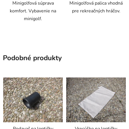
Minigolfová súprava
Minigolfová palica vhodná
komfort. Vybavenie na
pre rekreačných hráčov.
minigolf.
Podobné produkty
Podavač na loptičky
Vrecúško na loptičky