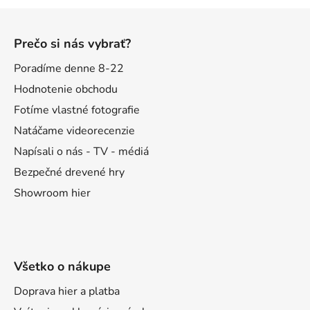
Z
á
Prečo si nás vybrať?
p
ä
Poradíme denne 8-22
t
Hodnotenie obchodu
i
Fotíme vlastné fotografie
e
Natáčame videorecenzie
Napísali o nás - TV - médiá
Bezpečné drevené hry
Showroom hier
Všetko o nákupe
Doprava hier a platba