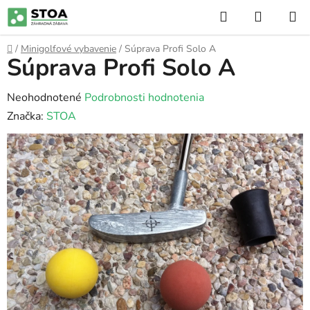
Prejsť
Hľadať
NÁKUP
na
KOŠÍK
obsah
Domov
/
Minigolfové vybavenie
/
Súprava Profi Solo A
Súprava Profi Solo A
Priemerné
Neohodnotené
Podrobnosti hodnotenia
hodnotenie
Značka:
STOA
produktu
je
0,0
z
5
hviezdičiek.