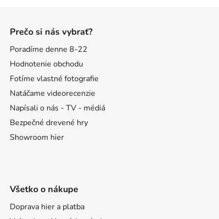
Z
á
Prečo si nás vybrať?
p
ä
Poradíme denne 8-22
t
Hodnotenie obchodu
i
Fotíme vlastné fotografie
e
Natáčame videorecenzie
Napísali o nás - TV - médiá
Bezpečné drevené hry
Showroom hier
Všetko o nákupe
Doprava hier a platba