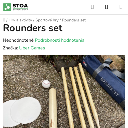
Prejsť
Hľadať
NÁKUP
na
KOŠÍK
obsah
Domov
/
Hry a aktivity
/
Športové hry
/
Rounders set
Rounders set
Priemerné
Neohodnotené
Podrobnosti hodnotenia
hodnotenie
Značka:
Uber Games
produktu
je
0,0
z
5
hviezdičiek.