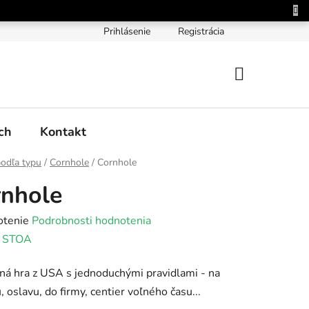
Prihlásenie
Registrácia
NÁKUPNÝ
KOŠÍK
ch
Kontakt
odľa typu
/
Cornhole
/
Cornhole
nhole
rné
otenie
Podrobnosti hodnotenia
enie
:
STOA
tu
á hra z USA s jednoduchými pravidlami - na
, oslavu, do firmy, centier voľného času...