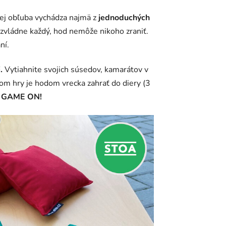
Jej obľuba vychádza najmä z
jednoduchých
zvládne každý, hod nemôže nikoho zraniť.
ní.
.
Vytiahnite svojich súsedov, kamarátov v
eľom hry je hodom vrecka zahrať do diery (3
.
GAME ON!