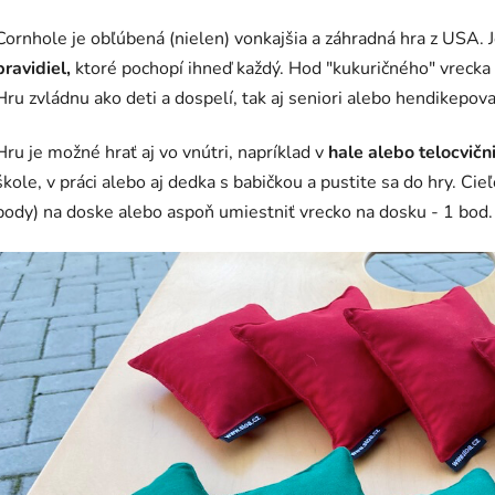
Cornhole je obľúbená (nielen) vonkajšia a záhradná hra z USA. 
pravidiel,
ktoré pochopí ihneď každý. Hod "kukuričného" vrecka 
Hru zvládnu ako deti a dospelí, tak aj seniori alebo hendikepova
Hru je možné hrať aj vo vnútri, napríklad v
hale alebo telocvični
škole, v práci alebo aj dedka s babičkou a pustite sa do hry. Ci
body) na doske alebo aspoň umiestniť vrecko na dosku - 1 bod