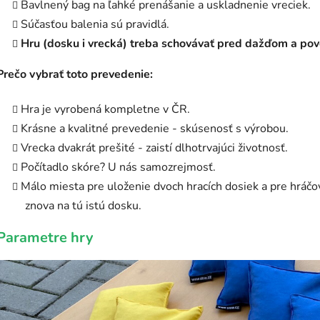
Bavlnený bag na ľahké prenášanie a uskladnenie vreciek.
Súčasťou balenia sú pravidlá.
Hru (dosku i vrecká) treba schovávať pred dažďom a pov
Prečo vybrať toto prevedenie:
Hra je vyrobená kompletne v ČR.
Krásne a kvalitné prevedenie - skúsenosť s výrobou.
Vrecka dvakrát prešité - zaistí dlhotrvajúci životnosť.
Počítadlo skóre? U nás samozrejmosť.
Málo miesta pre uloženie dvoch hracích dosiek a pre hráčov 
znova na tú istú dosku.
Parametre hry