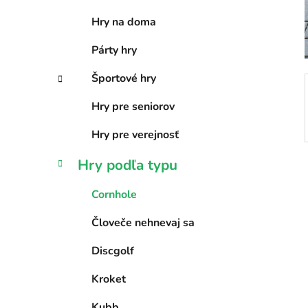
e
Hry na doma
l
Párty hry
Športové hry
Hry pre seniorov
Hry pre verejnosť
Hry podľa typu
Cornhole
Človeče nehnevaj sa
Discgolf
Kroket
Kubb