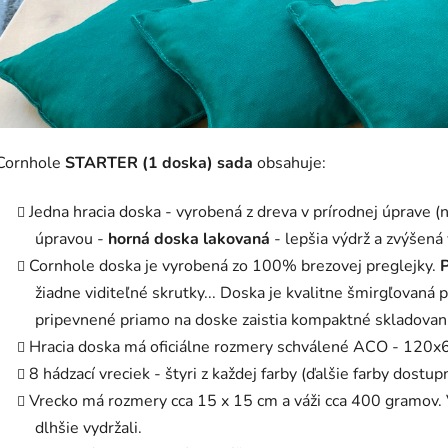
Cornhole
STARTER (1 doska) sada
obsahuje:
Jedna hracia doska - vyrobená z dreva v prírodnej úprave 
úpravou -
horná doska lakovaná
- lepšia výdrž a zvýšená
Cornhole doska je vyrobená zo 100% brezovej preglejky.
P
žiadne viditeľné skrutky... Doska je kvalitne šmirgľovaná 
pripevnené priamo na doske zaistia kompaktné skladovan
Hracia doska má oficiálne rozmery schválené ACO - 120x
8 hádzací vreciek - štyri z každej farby (ďalšie farby dostu
Vrecko má rozmery cca 15 x 15 cm a váži cca 400 gramov. V
dlhšie vydržali.