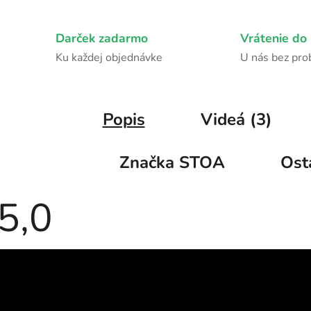
Darček zadarmo
Vrátenie do 
Ku každej objednávke
U nás bez pr
Popis
Videá (3)
Značka
STOA
Ost
5,0
Priemerné
hodnotenie
1 hodnotenie
produktu
je
5,0
z