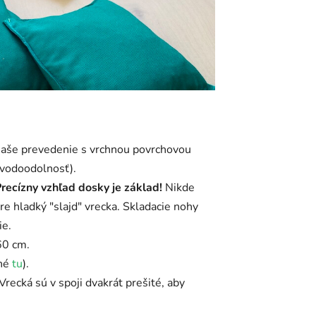
(naše prevedenie s vrchnou povrchovou
 vodoodolnosť).
recízny vzhľad dosky je základ!
Nikde
pre hladký "slajd" vrecka. Skladacie nohy
ie.
60 cm.
pné
tu
).
recká sú v spoji dvakrát prešité, aby