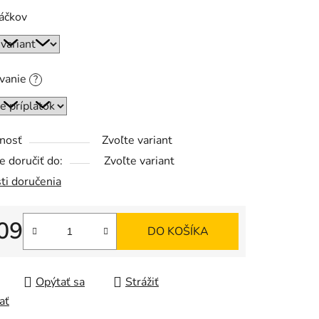
áčkov
čiek.
ovanie
?
nosť
Zvoľte variant
 doručiť do:
Zvoľte variant
ti doručenia
09
DO KOŠÍKA
tková cena:
Opýtať sa
Strážiť
ať