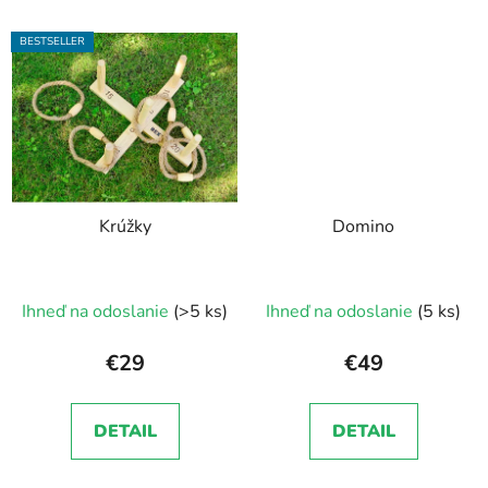
BESTSELLER
Krúžky
Domino
Priemerné
Ihneď na odoslanie
(>5 ks)
Ihneď na odoslanie
(5 ks)
hodnotenie
produktu
€29
€49
je
5,0
DETAIL
DETAIL
z
5