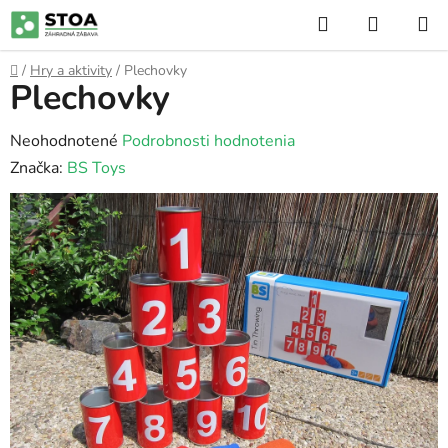
Prejsť
Hľadať
NÁKUP
na
KOŠÍK
obsah
Domov
/
Hry a aktivity
/
Plechovky
Plechovky
Priemerné
Neohodnotené
Podrobnosti hodnotenia
hodnotenie
Značka:
BS Toys
produktu
je
0,0
z
5
hviezdičiek.