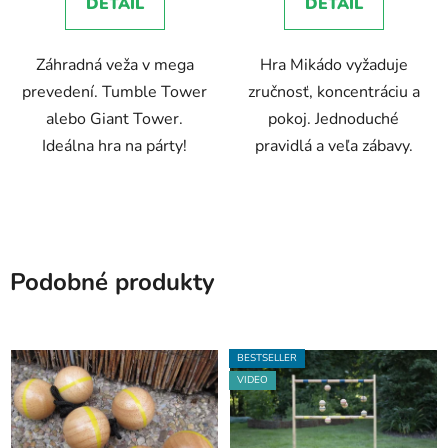
DETAIL
DETAIL
z
5
Záhradná veža v mega
Hra Mikádo vyžaduje
hviezdičiek.
prevedení. Tumble Tower
zručnosť, koncentráciu a
alebo Giant Tower.
pokoj. Jednoduché
Ideálna hra na párty!
pravidlá a veľa zábavy.
Podobné produkty
BESTSELLER
VIDEO