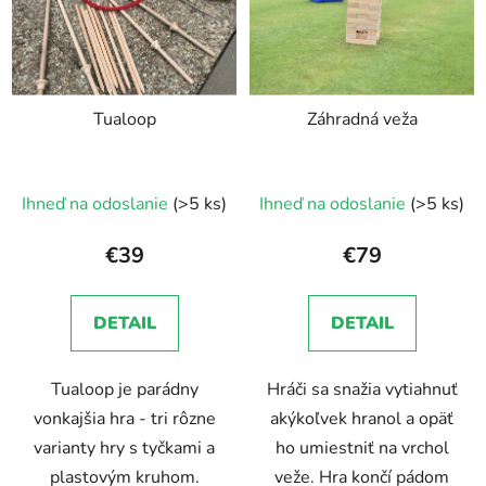
Tualoop
Záhradná veža
Ihneď na odoslanie
(>5 ks)
Ihneď na odoslanie
(>5 ks)
€39
€79
DETAIL
DETAIL
Tualoop je parádny
Hráči sa snažia vytiahnuť
vonkajšia hra - tri rôzne
akýkoľvek hranol a opäť
varianty hry s tyčkami a
ho umiestniť na vrchol
plastovým kruhom.
veže. Hra končí pádom