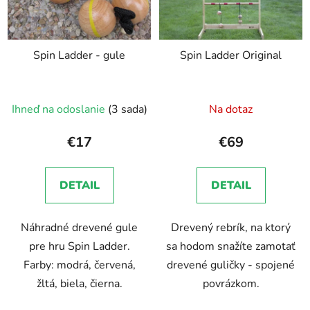
Spin Ladder - gule
Spin Ladder Original
Priemerné
Ihneď na odoslanie
(3 sada)
Na dotaz
hodnotenie
produktu
€17
€69
je
5,0
DETAIL
DETAIL
z
5
Náhradné drevené gule
Drevený rebrík, na ktorý
hviezdičiek.
pre hru Spin Ladder.
sa hodom snažíte zamotať
Farby: modrá, červená,
drevené guličky - spojené
žltá, biela, čierna.
povrázkom.