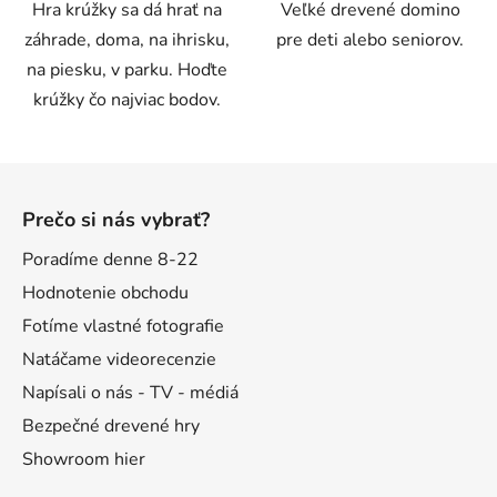
Hra krúžky sa dá hrať na
Veľké drevené domino
hviezdičiek.
záhrade, doma, na ihrisku,
pre deti alebo seniorov.
na piesku, v parku. Hoďte
krúžky čo najviac bodov.
Z
á
Prečo si nás vybrať?
p
ä
Poradíme denne 8-22
t
Hodnotenie obchodu
i
Fotíme vlastné fotografie
e
Natáčame videorecenzie
Napísali o nás - TV - médiá
Bezpečné drevené hry
Showroom hier