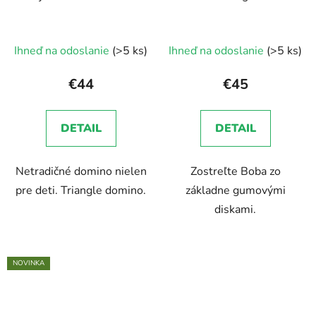
Priemerné
Ihneď na odoslanie
(>5 ks)
Ihneď na odoslanie
(>5 ks)
hodnotenie
produktu
€44
€45
je
5,0
DETAIL
DETAIL
z
5
Netradičné domino nielen
Zostreľte Boba zo
hviezdičiek.
pre deti. Triangle domino.
základne gumovými
diskami.
NOVINKA