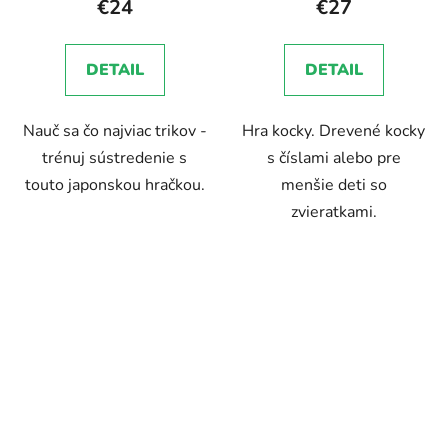
€24
€27
DETAIL
DETAIL
Nauč sa čo najviac trikov -
Hra kocky. Drevené kocky
trénuj sústredenie s
s číslami alebo pre
touto japonskou hračkou.
menšie deti so
zvieratkami.