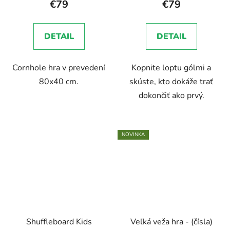
€79
€79
DETAIL
DETAIL
Cornhole hra v prevedení
Kopnite loptu gólmi a
80x40 cm.
skúste, kto dokáže trať
dokončiť ako prvý.
NOVINKA
Shuffleboard Kids
Veľká veža hra - (čísla)