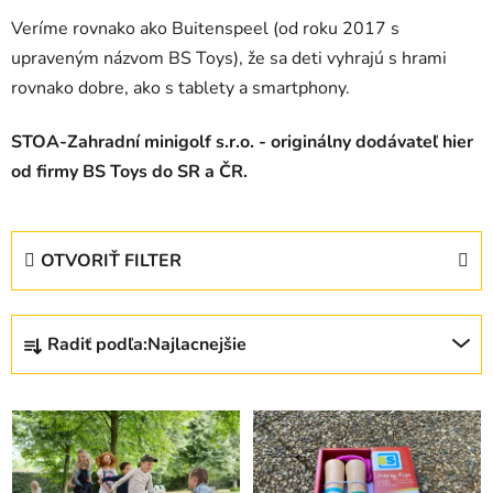
Veríme rovnako ako Buitenspeel (od roku 2017 s
upraveným názvom BS Toys), že sa deti vyhrajú s hrami
rovnako dobre, ako s tablety a smartphony.
STOA-Zahradní minigolf s.r.o. - originálny dodávateľ hier
od firmy BS Toys do SR a ČR.
OTVORIŤ FILTER
R
Radiť podľa:
Najlacnejšie
a
d
V
e
ý
n
p
i