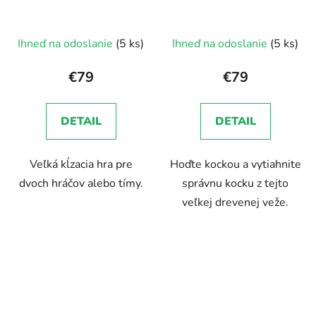
Ihneď na odoslanie
(5 ks)
Ihneď na odoslanie
(5 ks)
€79
€79
DETAIL
DETAIL
Veľká kĺzacia hra pre
Hoďte kockou a vytiahnite
dvoch hráčov alebo tímy.
správnu kocku z tejto
veľkej drevenej veže.