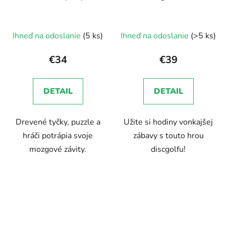
Ihneď na odoslanie
(5 ks)
Ihneď na odoslanie
(>5 ks)
€34
€39
DETAIL
DETAIL
Drevené tyčky, puzzle a
Užite si hodiny vonkajšej
hráči potrápia svoje
zábavy s touto hrou
mozgové závity.
discgolfu!