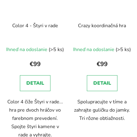
Color 4 - Štyri v rade
Crazy koordinačná hra
Priemerné
Ihneď na odoslanie
(>5 ks)
Ihneď na odoslanie
(>5 ks)
hodnotenie
produktu
€99
€99
je
5,0
DETAIL
DETAIL
z
5
Color 4 čiže Štyri v rade...
Spolupracujte v tíme a
hviezdičiek.
hra pre dvoch hráčov vo
zahrajte guličku do jamky.
farebnom prevedení.
Tri rôzne obtiažnosti.
Spojte štyri kamene v
rade a vyhrajte.