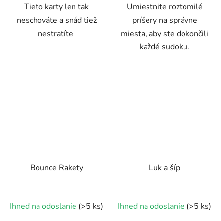
Tieto karty len tak
Umiestnite roztomilé
neschováte a snáď tiež
príšery na správne
nestratíte.
miesta, aby ste dokončili
každé sudoku.
Bounce Rakety
Luk a šíp
Ihneď na odoslanie
(>5 ks)
Ihneď na odoslanie
(>5 ks)