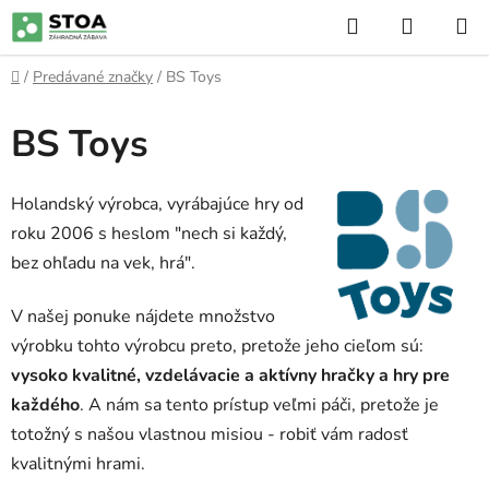
Prejsť
Hľadať
NÁKUP
na
KOŠÍK
obsah
Domov
/
Predávané značky
/
BS Toys
BS Toys
Holandský výrobca, vyrábajúce hry od
roku 2006 s heslom "nech si každý,
bez ohľadu na vek, hrá".
V našej ponuke nájdete množstvo
výrobku tohto výrobcu preto, pretože jeho cieľom sú:
vysoko kvalitné, vzdelávacie a aktívny hračky a hry pre
každého
. A nám sa tento prístup veľmi páči, pretože je
totožný s našou vlastnou misiou - robiť vám radosť
kvalitnými hrami.