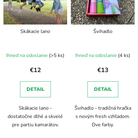
i
e
s
p
p
r
r
o
Skákacie lano
Švihadlo
o
d
d
u
u
k
Ihneď na odoslanie
(>5 ks)
Ihneď na odoslanie
(4 ks)
k
t
t
o
€12
€13
o
v
v
DETAIL
DETAIL
Skákacie lano -
Švihadlo - tradičná hračka
dostatočne dlhé a skvelé
s novým fresh vzhľadom.
pre partiu kamarátov.
Dve farby.