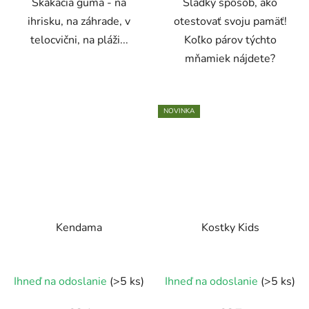
Skákacia guma - na
Sladký spôsob, ako
ihrisku, na záhrade, v
otestovať svoju pamäť!
telocvični, na pláži...
Koľko párov týchto
mňamiek nájdete?
NOVINKA
Kendama
Kostky Kids
Ihneď na odoslanie
(>5 ks)
Ihneď na odoslanie
(>5 ks)