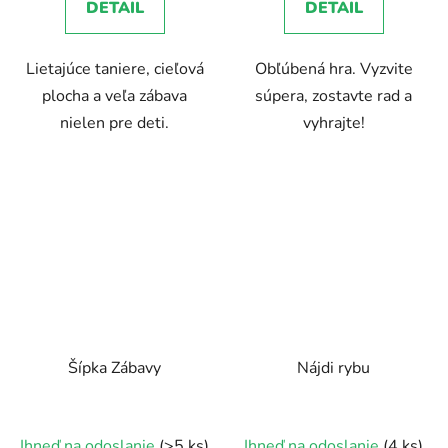
DETAIL
DETAIL
Lietajúce taniere, cieľová
Obľúbená hra. Vyzvite
plocha a veľa zábava
súpera, zostavte rad a
nielen pre deti.
vyhrajte!
Šípka Zábavy
Nájdi rybu
Ihneď na odoslanie
(>5 ks)
Ihneď na odoslanie
(4 ks)