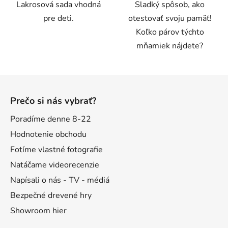
Lakrosová sada vhodná
Sladký spôsob, ako
pre deti.
otestovať svoju pamäť!
Koľko párov týchto
mňamiek nájdete?
Z
á
Prečo si nás vybrať?
p
ä
Poradíme denne 8-22
t
Hodnotenie obchodu
i
Fotíme vlastné fotografie
e
Natáčame videorecenzie
Napísali o nás - TV - médiá
Bezpečné drevené hry
Showroom hier