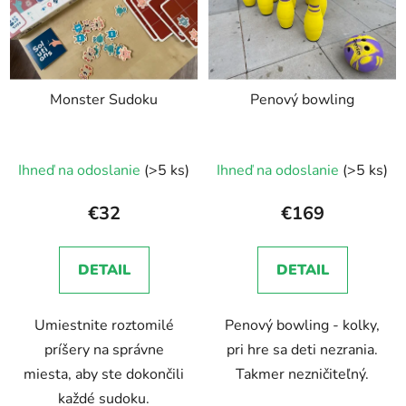
Monster Sudoku
Penový bowling
Priemerné
Ihneď na odoslanie
(>5 ks)
Ihneď na odoslanie
(>5 ks)
hodnotenie
produktu
€32
€169
je
5,0
DETAIL
DETAIL
z
5
Umiestnite roztomilé
Penový bowling - kolky,
hviezdičiek.
príšery na správne
pri hre sa deti nezrania.
miesta, aby ste dokončili
Takmer nezničiteľný.
každé sudoku.