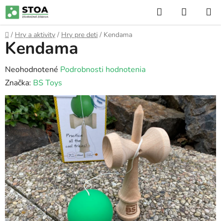
Prejsť
Hľadať
NÁKUP
na
KOŠÍK
obsah
Domov
/
Hry a aktivity
/
Hry pre deti
/
Kendama
Kendama
Priemerné
Neohodnotené
Podrobnosti hodnotenia
hodnotenie
Značka:
BS Toys
produktu
je
0,0
z
5
hviezdičiek.