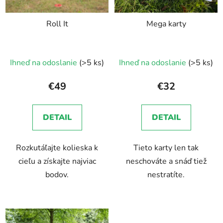
Roll It
Mega karty
Ihneď na odoslanie
(>5 ks)
Ihneď na odoslanie
(>5 ks)
€49
€32
DETAIL
DETAIL
Rozkutáľajte kolieska k
Tieto karty len tak
cieľu a získajte najviac
neschováte a snáď tiež
bodov.
nestratíte.