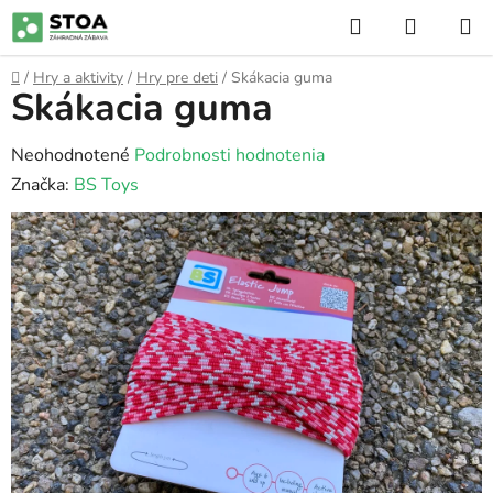
Prejsť
Hľadať
NÁKUP
na
KOŠÍK
obsah
Domov
/
Hry a aktivity
/
Hry pre deti
/
Skákacia guma
Skákacia guma
Priemerné
Neohodnotené
Podrobnosti hodnotenia
hodnotenie
Značka:
BS Toys
produktu
je
0,0
z
5
hviezdičiek.