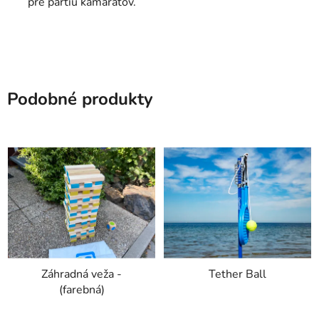
pre partiu kamarátov.
Podobné produkty
Záhradná veža -
Tether Ball
(farebná)
Priemerné