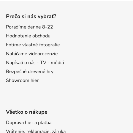
Z
á
Prečo si nás vybrať?
p
ä
Poradíme denne 8-22
t
Hodnotenie obchodu
i
Fotíme vlastné fotografie
e
Natáčame videorecenzie
Napísali o nás - TV - médiá
Bezpečné drevené hry
Showroom hier
Všetko o nákupe
Doprava hier a platba
Vrátenie, reklamácie, záruka