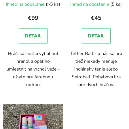
Ihneď na odoslanie
(>5 ks)
Ihneď na odoslanie
(5 ks)
hodnotenie
produktu
€99
€45
je
5,0
DETAIL
DETAIL
z
5
Hráči sa snažia vytiahnuť
Tether Ball - u nás sa hra
hviezdičiek.
hranol a opäť ho
tiež niekedy menuje
umiestniť na vrchol veže -
Indiánsky tenis alebo
oživte hru farebnou
Spiroball. Pohybová hra
kockou.
pre dvoch hráčov.