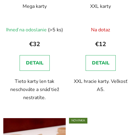
Mega karty
XXL karty
Ihneď na odoslanie
(>5 ks)
Na dotaz
€32
€12
DETAIL
DETAIL
Tieto karty len tak
XXL hracie karty. Veľkosť
neschováte a snáď tiež
A5.
nestratíte.
NOVINKA