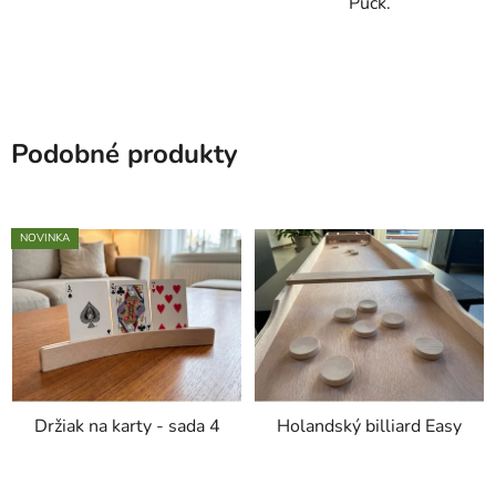
Puck.
Podobné produkty
NOVINKA
Držiak na karty - sada 4
Holandský billiard Easy
Priemerné