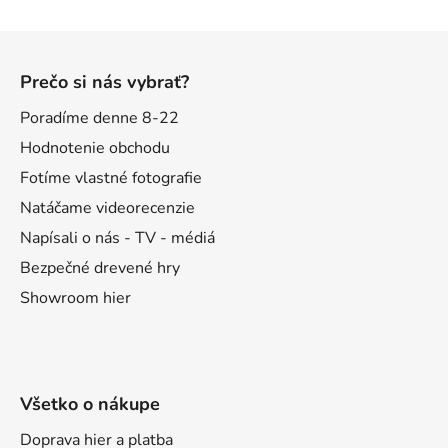
Z
á
Prečo si nás vybrať?
p
ä
Poradíme denne 8-22
t
Hodnotenie obchodu
i
Fotíme vlastné fotografie
e
Natáčame videorecenzie
Napísali o nás - TV - médiá
Bezpečné drevené hry
Showroom hier
Všetko o nákupe
Doprava hier a platba