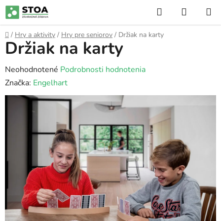
Prejsť
Hľadať
NÁKUP
na
KOŠÍK
obsah
Domov
/
Hry a aktivity
/
Hry pre seniorov
/
Držiak na karty
Držiak na karty
Priemerné
Neohodnotené
Podrobnosti hodnotenia
hodnotenie
Značka:
Engelhart
produktu
je
0,0
z
5
hviezdičiek.