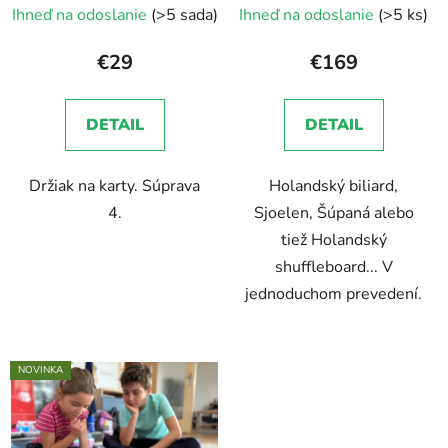
Ihneď na odoslanie
(>5 sada)
Ihneď na odoslanie
(>5 ks)
hodnotenie
produktu
€29
€169
je
5,0
DETAIL
DETAIL
z
5
Držiak na karty. Súprava
Holandský biliard,
hviezdičiek.
4.
Sjoelen, Šúpaná alebo
tiež Holandský
shuffleboard... V
jednoduchom prevedení.
NOVINKA