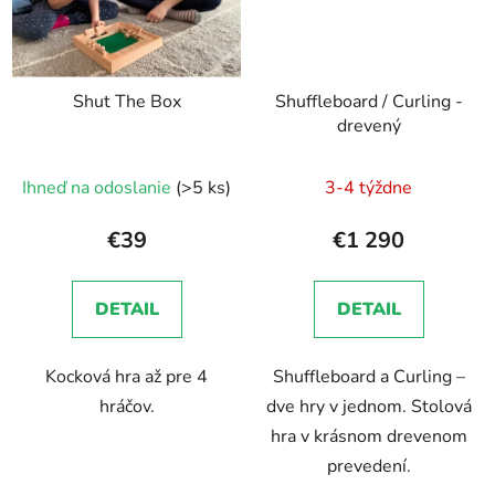
Shut The Box
Shuffleboard / Curling -
drevený
Ihneď na odoslanie
(>5 ks)
3-4 týždne
€39
€1 290
DETAIL
DETAIL
Kocková hra až pre 4
Shuffleboard a Curling –
hráčov.
dve hry v jednom. Stolová
hra v krásnom drevenom
prevedení.