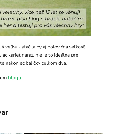
š veľké - stačila by aj polovičná veľkosť
iac kariet naraz, nie je to ideálne pre
ete nakoniec balíčky celkom dva.
ašom
blogu
.
var