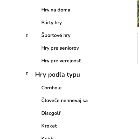
e
Hry na doma
l
Párty hry
Športové hry
Hry pre seniorov
Hry pre verejnosť
Hry podľa typu
Cornhole
Človeče nehnevaj sa
Discgolf
Kroket
Kubb