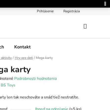
Prihlásenie
Registrácia
NÁKUPNÝ
KOŠÍK
ch
Kontakt
 aktivity
/
Hry pre deti
/
Mega karty
a karty
rné
notené
Podrobnosti hodnotenia
enie
:
BS Toys
tu
arty len tak neschováte a snáď tiež nestratíte.
nosť
Ihneď na odoslanie
(>5 ks)