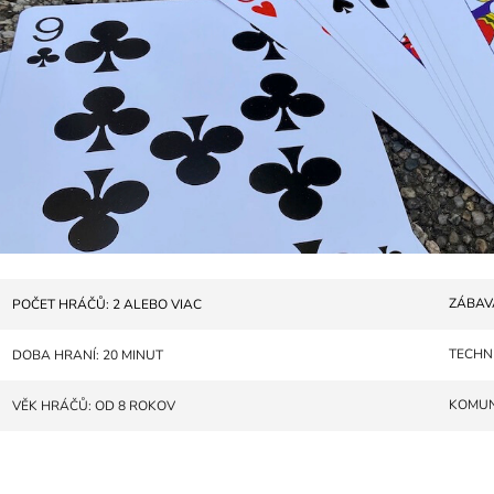
ZÁBAV
POČET HRÁČŮ: 2 ALEBO VIAC
TECHN
DOBA HRANÍ: 20 MINUT
KOMUN
VĚK HRÁČŮ: OD 8 ROKOV