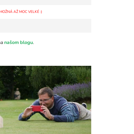
MOŽNÁ AŽ MOC VELKÉ :)
 na
našom blogu
.