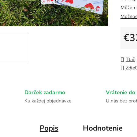
z
Môžeme
5
Možnos
hviezdi
€3
Jedno
Tlač
Zdieľ
Darček zadarmo
Vrátenie do 
Ku každej objednávke
U nás bez pr
Popis
Hodnotenie