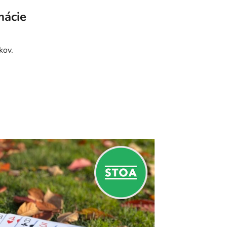
mácie
kov.