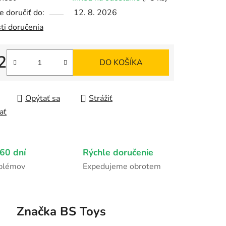
 doručiť do:
12. 8. 2026
ti doručenia
čiek.
2
DO KOŠÍKA
tková cena:
Opýtať sa
Strážiť
ať
60 dní
Rýchle doručenie
oblémov
Expedujeme obrotem
Značka
BS Toys