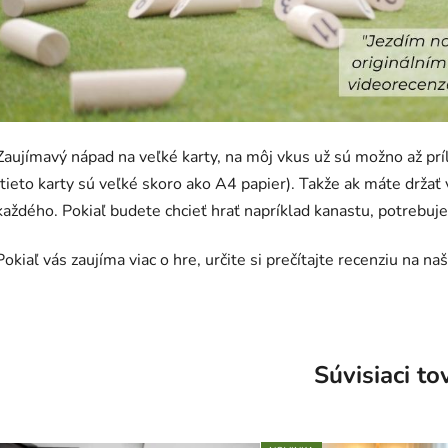
Zaujímavý nápad na veľké karty, na môj vkus už sú možno až príli
(tieto karty sú veľké skoro ako A4 papier). Takže ak máte držať v
každého. Pokiaľ budete chcieť hrať napríklad kanastu, potrebuj
Pokiaľ vás zaujíma viac o hre, určite si prečítajte recenziu na n
Súvisiaci to