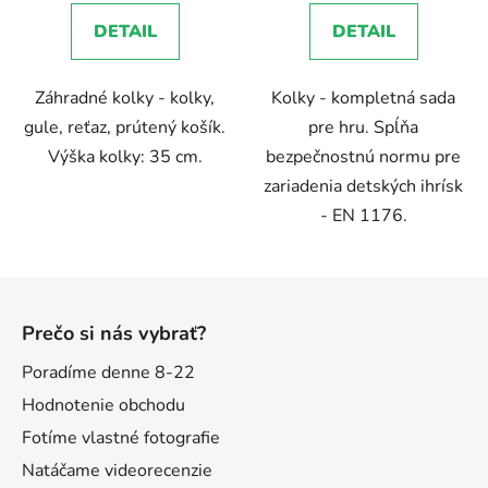
5,0
DETAIL
DETAIL
z
5
Záhradné kolky - kolky,
Kolky - kompletná sada
hviezdičiek.
gule, reťaz, prútený košík.
pre hru. Spĺňa
Výška kolky: 35 cm.
bezpečnostnú normu pre
zariadenia detských ihrísk
- EN 1176.
Z
á
Prečo si nás vybrať?
p
ä
Poradíme denne 8-22
t
Hodnotenie obchodu
i
Fotíme vlastné fotografie
e
Natáčame videorecenzie