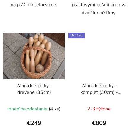
na pláž, do telocvične.
plastovými košmi pre dva
dvojčlenné tímy.
EN 1176
Záhradné kolky -
Záhradné kolky -
drevené (35cm)
komplet (30cm) -
certifikát
Priemerné
Ihneď na odoslanie
(4 ks)
2-3 týždne
hodnotenie
produktu
€249
€809
je