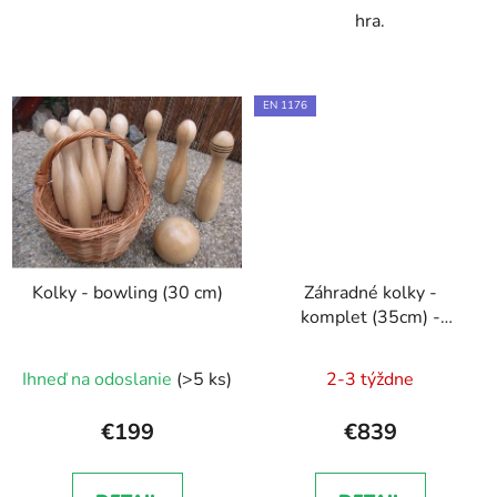
hra.
EN 1176
Kolky - bowling (30 cm)
Záhradné kolky -
komplet (35cm) -
certifikát
Priemerné
Ihneď na odoslanie
(>5 ks)
2-3 týždne
hodnotenie
produktu
€199
€839
je
5,0