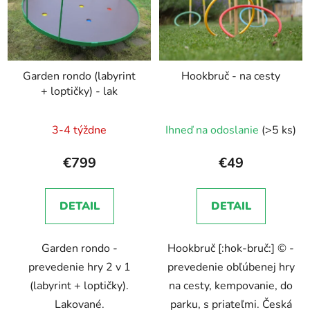
Garden rondo (labyrint
Hookbruč - na cesty
+ loptičky) - lak
3-4 týždne
Ihneď na odoslanie
(>5 ks)
€799
€49
DETAIL
DETAIL
Garden rondo -
Hookbruč [:hok-bruč:] © -
prevedenie hry 2 v 1
prevedenie obľúbenej hry
(labyrint + loptičky).
na cesty, kempovanie, do
Lakované.
parku, s priateľmi. Česká