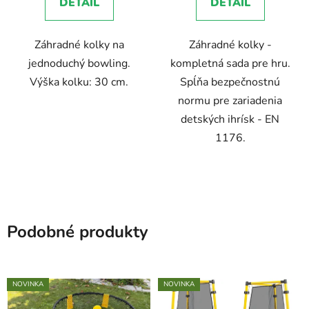
DETAIL
DETAIL
z
5
Záhradné kolky na
Záhradné kolky -
hviezdičiek.
jednoduchý bowling.
kompletná sada pre hru.
Výška kolku: 30 cm.
Spĺňa bezpečnostnú
normu pre zariadenia
detských ihrísk - EN
1176.
Podobné produkty
NOVINKA
NOVINKA