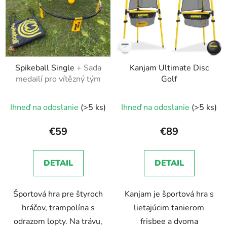
Spikeball Single
+ Sada
Kanjam Ultimate Disc
medailí pro vítězný tým
Golf
Ihneď na odoslanie
(>5 ks)
Ihneď na odoslanie
(>5 ks)
€59
€89
DETAIL
DETAIL
Športová hra pre štyroch
Kanjam je športová hra s
hráčov, trampolína s
lietajúcim tanierom
odrazom lopty. Na trávu,
frisbee a dvoma