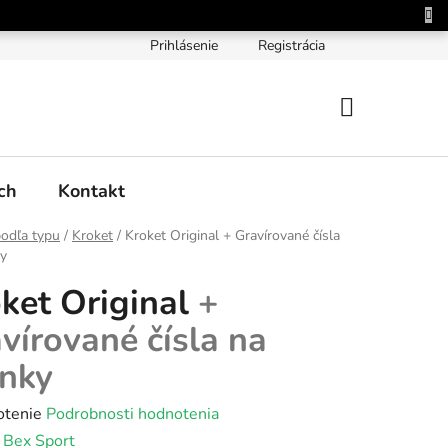
Prihlásenie
Registrácia
NÁKUPNÝ
KOŠÍK
ch
Kontakt
odľa typu
/
Kroket
/
Kroket Original
+ Gravírované čísla
ky
ket Original
+
vírované čísla na
nky
rné
otenie
Podrobnosti hodnotenia
enie
:
Bex Sport