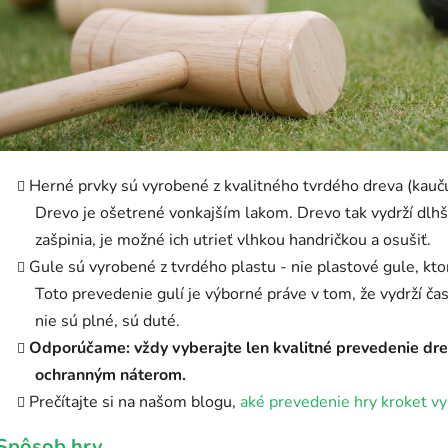
Herné prvky sú vyrobené z kvalitného tvrdého dreva (kaučuk
Drevo je ošetrené vonkajším lakom. Drevo tak vydrží dlhšie
zašpinia, je možné ich utrieť vlhkou handričkou a osušiť.
Gule sú vyrobené z tvrdého plastu - nie plastové gule, kto
Toto prevedenie gulí je výborné práve v tom, že vydrží ča
nie sú plné, sú duté.
Odporúčame: vždy vyberajte len kvalitné prevedenie drev
ochranným náterom.
Prečítajte si na našom blogu,
aké prevedenie hry kroket vy
Spôsob hry