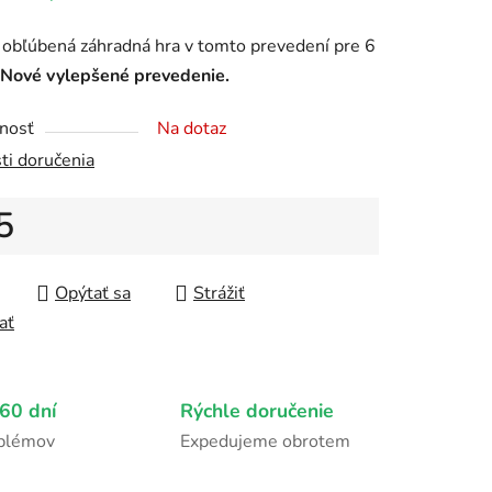
tu
 obľúbená záhradná hra v tomto prevedení pre 6
Nové vylepšené prevedenie.
nosť
Na dotaz
ti doručenia
čiek.
5
tková cena:
Opýtať sa
Strážiť
ať
60 dní
Rýchle doručenie
oblémov
Expedujeme obrotem