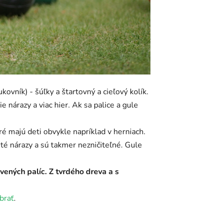
ovník) - šúľky a štartovný a cieľový kolík.
 nárazy a viac hier. Ak sa palice a gule
ré majú deti obvykle napríklad v herniach.
sté nárazy a sú takmer nezničiteľné. Gule
ených palíc. Z tvrdého dreva a s
brať
.