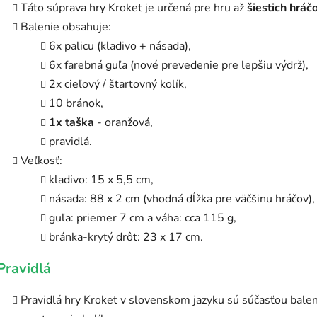
Táto súprava hry Kroket je určená pre hru až
šiestich hráč
Balenie obsahuje:
6x palicu (kladivo + násada),
6x farebná guľa (nové prevedenie pre lepšiu výdrž),
2x cieľový / štartovný kolík,
10 bránok,
1x taška
- oranžová,
pravidlá.
Veľkosť:
kladivo: 15 x 5,5 cm,
násada: 88 x 2 cm (vhodná dĺžka pre väčšinu hráčov),
guľa: priemer 7 cm a váha: cca 115 g,
bránka-krytý drôt: 23 x 17 cm.
Pravidlá
Pravidlá hry Kroket v slovenskom jazyku sú súčasťou bale