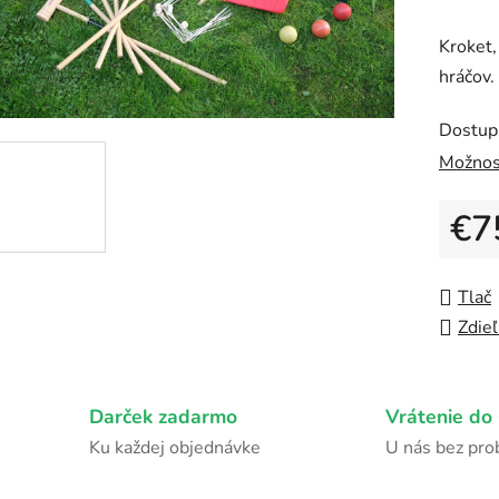
produk
Kroket,
je
hráčov.
5,0
z
Dostup
5
Možnos
hviezdi
€7
Jedno
Tlač
Zdieľ
Darček zadarmo
Vrátenie do 
Ku každej objednávke
U nás bez pr