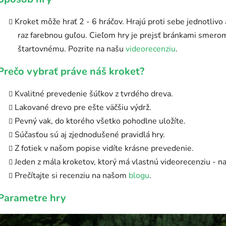
Kroket môže hrať 2 - 6 hráčov. Hrajú proti sebe jednotlivo 
raz farebnou guľou. Cieľom hry je prejsť bránkami smerom
štartovnému. Pozrite na našu
videorecenziu
.
Prečo vybrať
práve náš kroket?
Kvalitné prevedenie šúľkov z tvrdého dreva.
Lakované drevo pre ešte väčšiu výdrž.
Pevný vak, do ktorého všetko pohodlne uložíte.
Súčasťou sú aj zjednodušené pravidlá hry.
Z fotiek v našom popise vidíte krásne prevedenie.
Jeden z mála kroketov, ktorý má vlastnú videorecenziu - 
Prečítajte si recenziu na našom
blogu
.
Parametre hry