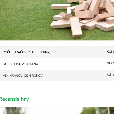
KOM
POČET HRÁČOV: 2 (ALEBO TÍMY)
STR
DOBA HRANIA: 30 MINÚT
NÁH
VEK HRÁČOV: OD 6 ROKOV
Recenzia hry