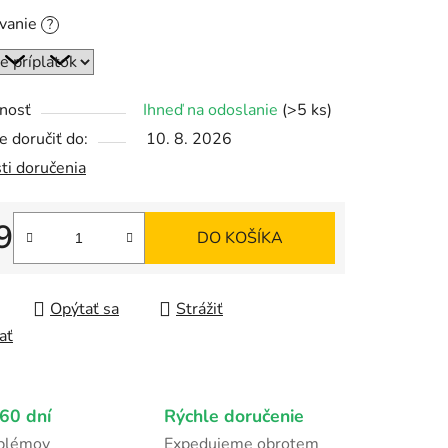
ovanie
?
čiek.
nosť
Ihneď na odoslanie
(>5 ks)
 doručiť do:
10. 8. 2026
ti doručenia
9
DO KOŠÍKA
tková cena:
Opýtať sa
Strážiť
ať
60 dní
Rýchle doručenie
oblémov
Expedujeme obrotem