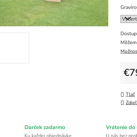
z
Gravír
5
hviezdi
Dostup
Môžeme
Možnos
€7
Jedno
Tlač
Zdieľ
Darček zadarmo
Vrátenie do 
Ku každej objednávke
U nás bez pr