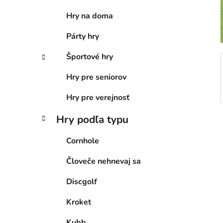
e
Hry na doma
l
Párty hry
Športové hry
Hry pre seniorov
Hry pre verejnosť
Hry podľa typu
Cornhole
Človeče nehnevaj sa
Discgolf
Kroket
Kubb