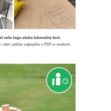
ať vaše logo alebo ľubovoľný text
.
e
nám zašlite najlepšie v PDF e-mailom.