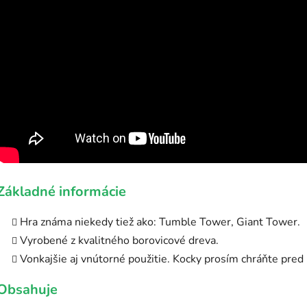
Základné informácie
Hra známa niekedy tiež ako: Tumble Tower, Giant Tower.
Vyrobené z kvalitného borovicové dreva.
Vonkajšie aj vnútorné použitie. Kocky prosím chráňte pre
Obsahuje