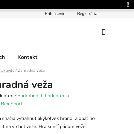
Prihlásenie
Registrácia
NÁKUPNÝ
KOŠÍK
ch
Kontakt
 aktivity
/
Záhradná veža
radná veža
rné
notené
Podrobnosti hodnotenia
enie
:
Bex Sport
tu
a snažia vytiahnuť akýkoľvek hranol a opäť ho
iť na vrchol veže. Hra končí pádom veže.